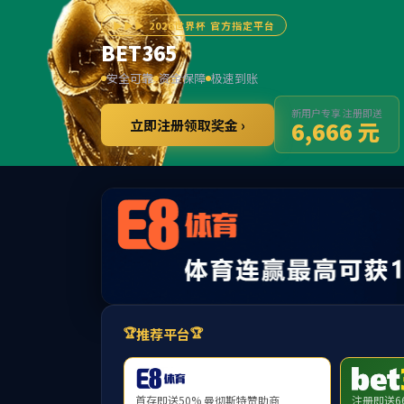
******
中国·yl
本站首页
部门概况
规章制
学工
新闻公告
·
yl2
·
yl2
·
yl2