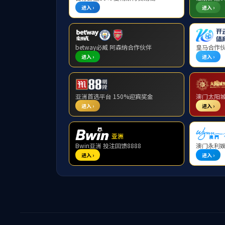
·
yl2
·
yl2
·
我校开
·
yl2
·
河南省
·
yl2
·
yl23
·
奋楫扬
·
我校学
·
学校召
·
yl2
·
学校召
·
学校召
·
yl2
·
我校举
·
yl2
·
我校召