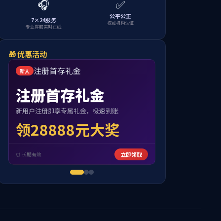
动
[2025-12-04]
[2025-11-12]
[2025-11-11]
[2025-11-07]
[2025-11-04]
圆满完成
[2025-10-29]
[2025-09-28]
新生开学典礼
[2025-09-21]
[2025-09-17]
[2025-09-02]
[2025-06-13]
[2025-05-28]
[2025-04-21]
[2025-04-03]
[2025-03-15]
[2025-03-07]
[2025-02-25]