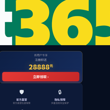
ebsite
欢迎访问本网站！
搜索
学校主页
学生资助
学历认证
相关下载
本站首页
>
新闻公告
>
学工动态
主题活动
[2025-12-19]
[2025-12-18]
[2025-12-16]