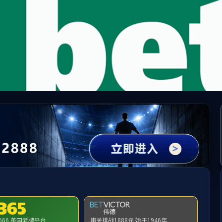
23411(永利)集团官网-Officialw
度
新闻公告
辅导员园地
学生管理
动态
3411永利(集团)有限公司官网一站式学生社区组织开展“温暖冬至 情系校园”
3411永利(集团)有限公司官网举办第十届辅导员素质能力大赛
3411永利(集团)有限公司官网举办第二届辅导员工作论坛